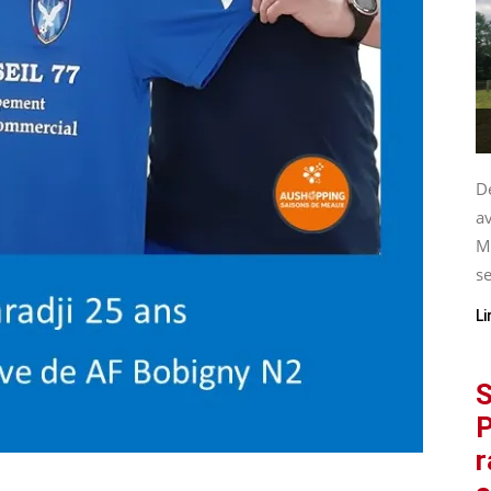
De
av
M
se
Li
S
P
r