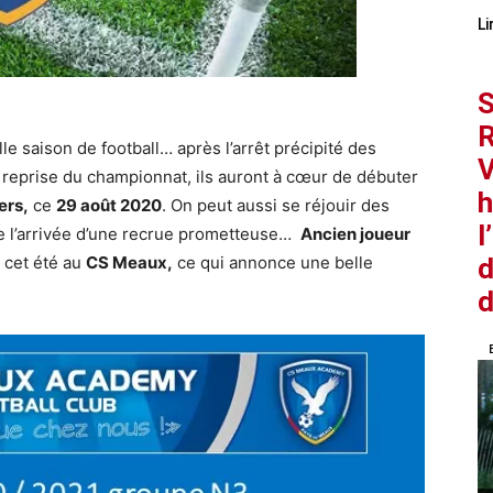
Li
S
R
e saison de football… après l’arrêt précipité des
V
la reprise du championnat, ils auront à cœur de débuter
h
ers,
​ ce ​
29 août 2020
​. On peut aussi se réjouir des
l
 l’arrivée d’une recrue prometteuse… ​
Ancien joueur
d
é cet été au ​
CS Meaux,
​ ce qui annonce une belle
d