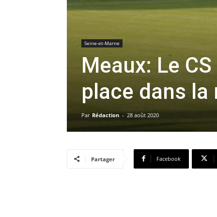
Seine-et-Marne
Meaux: Le CS 
place dans la 
Par
Rédaction
-
28 août 2020
Facebook
Partager