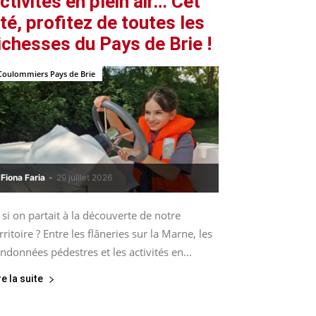
ctivités en plein air… Cet
té, profitez de toutes les
ichesses du Pays de Brie !
Coulommiers Pays de Brie
Fiona Faria
-
29 juillet 2026
 si on partait à la découverte de notre
rritoire ? Entre les flâneries sur la Marne, les
ndonnées pédestres et les activités en...
re la suite