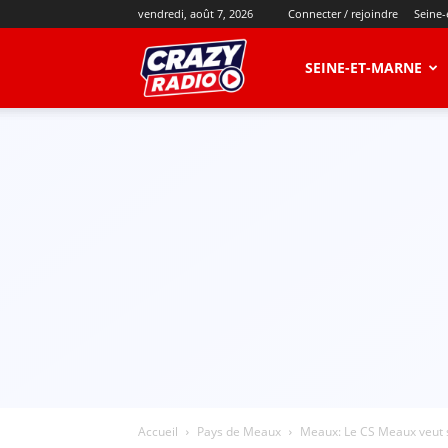
vendredi, août 7, 2026
Connecter / rejoindre
Seine-
CRAZY
SEINE-ET-MARNE
RADIO
Accueil
Pays de Meaux
Meaux: Le CS Meaux veut se