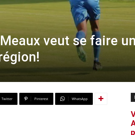
Meaux veut se faire u
région!
Twitter
Pinterest
WhatsApp
V
A
p