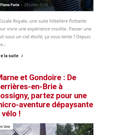
Fiona Faria
-
29 juillet 2026
Escale Royale, une suite hôtelière flottante
ur vivre une expérience insolite. Passer une
it sous un ciel étoilé, ça vous tente ? Depuis
le...
re la suite
arne et Gondoire : De
errières-en-Brie à
ossigny, partez pour une
icro-aventure dépaysante
 vélo !
En Une