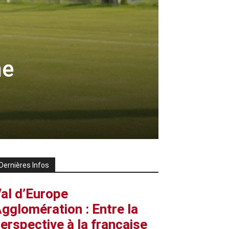
ne
Dernières Infos
al d’Europe
gglomération : Entre la
erspective à la française