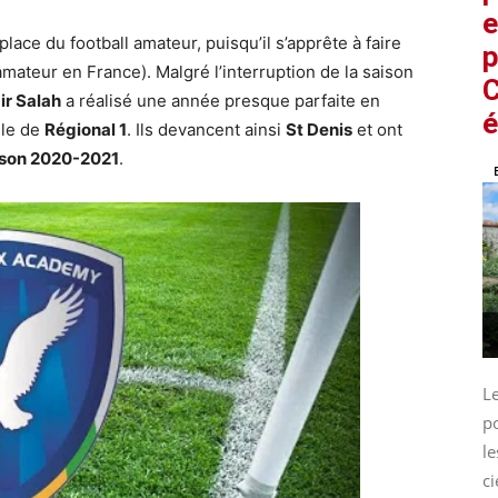
e
 place du football amateur, puisqu’il s’apprête à faire
p
amateur en France). Malgré l’interruption de la saison
C
r Salah
​ a réalisé une année presque parfaite en
é
e de ​
Régional 1
​. Ils devancent ainsi ​
St Denis
​ et ont
ison 2020-2021
​.
L
p
le
ci