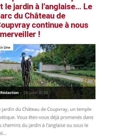
t le jardin à l’anglaise… Le
arc du Château de
oupvray continue à nous
merveiller !
En Une
Rédaction
-
29 juillet 2026
e jardin du Château de Coupvray, un temple
oétique. Vous êtes-vous déjà promenés dans
s chemins du jardin à l'anglaise ou sous le
el...