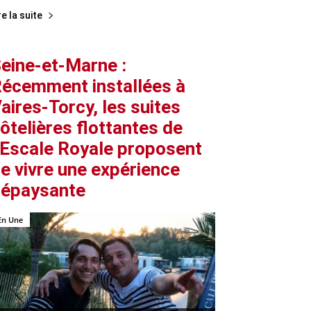
re la suite
eine-et-Marne :
écemment installées à
aires-Torcy, les suites
ôtelières flottantes de
’Escale Royale proposent
e vivre une expérience
épaysante
En Une