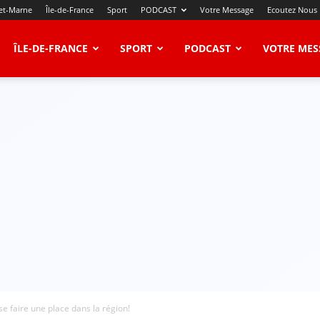
et-Marne
Île-de-France
Sport
PODCAST
Votre Message
Ecoutez Nous
ÎLE-DE-FRANCE
SPORT
PODCAST
VOTRE MES
 faire une place dans la région!