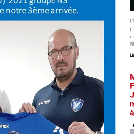
L'
po
nu
l'Î
Li
M
F
J
m
à